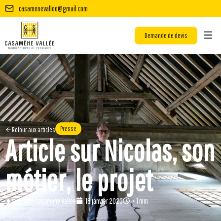
casamenevallee@gmail.com
Demande de devis
Presse
Retour aux articles
Article sur Nicolas, son
métier, le projet
L'équipe Casamène Vallée
18 janvier 2023
< 1
min